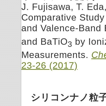
J. Fujisawa, T. Ed
Comparative Study
and Valence-Band 
and BaTiO
by Ioni
3
Measurements.
Che
23-26 (2017)
シリコンナノ粒子