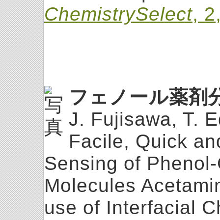
ChemistrySelect
, 
フェノール薬剤
J. Fujisawa, T. 
Facile, Quick an
Sensing of Phenol-
Molecules Acetami
use of Interfacial 