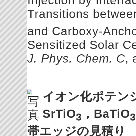
Injection by Interf
Transitions betwee
and Carboxy-Ancho
Sensitized Solar Ce
J. Phys. Chem. C
,
イオン化ポテンシ
SrTiO
，BaTiO
3
3
帯エッジの見積り