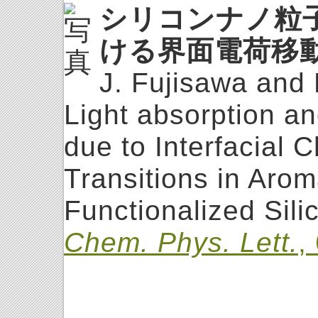
シリコンナノ粒
ける界面電荷移
J. Fujisawa and
Light absorption a
due to Interfacial 
Transitions in Arom
Functionalized Sili
Chem. Phys. Lett.
,