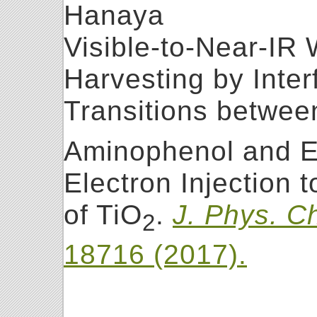
Hanaya
Visible-to-Near-IR
Harvesting by Inter
Transitions betwee
Aminophenol and Ev
Electron Injection 
of TiO
.
J. Phys. C
2
18716 (2017).