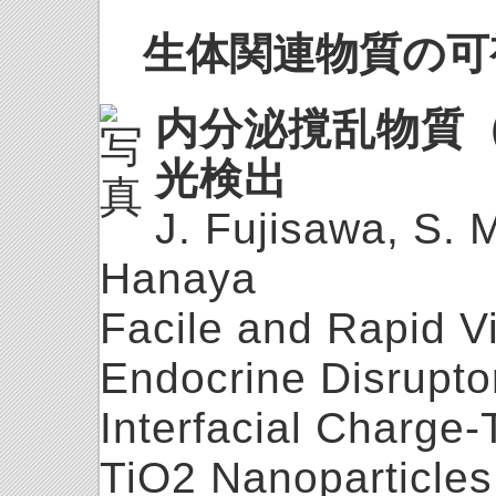
生体関連物質の可
内分泌撹乱物質
光検出
J. Fujisawa, S.
Hanaya
Facile and Rapid Vi
Endocrine Disrupto
Interfacial Charge-
TiO2 Nanoparticles