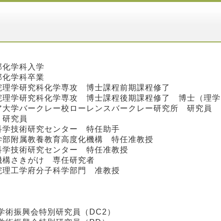
学部化学科入学
学部化学科卒業
学院理学研究科化学専攻 博士課程前期課程修了
学院理学研究科化学専攻 博士課程後期課程修了 博士（理学
ニア大学バークレー校ローレンスバークレー研究所 研究員
 研究員
端科学技術研究センター 特任助手
養学部附属教養教育高度化機構 特任准教授
端科学技術研究センター 特任准教授
興機構さきがけ 専任研究者
学院理工学府分子科学部門 准教授
日本学術振興会特別研究員（DC2）